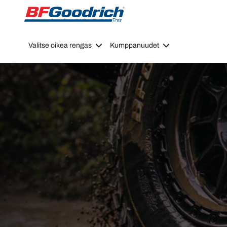
Go to page content
Go to page navigation
Valitse oikea rengas
Kumppanuudet