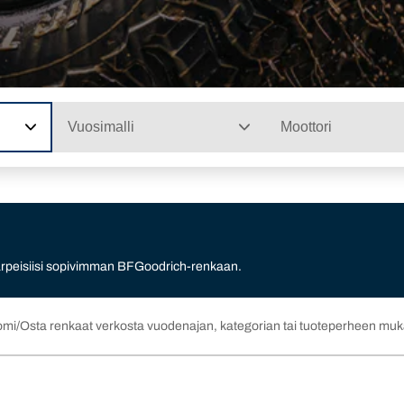
Vuosimalli
Moottori
 tarpeisiisi sopivimman BFGoodrich-renkaan.
omi
Osta renkaat verkosta vuodenajan, kategorian tai tuoteperheen mu