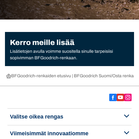
Kerro meille lisää
Lisätietojen avulla voimme suositella sinulle tarpeisiisi
sopivimman BFGoodrich-renkaan.
BFGoodrich-renkaiden etusivu | BFGoodrich Suomi
Osta renkaat 
Valitse oikea rengas
Viimeisimmät innovaatiomme