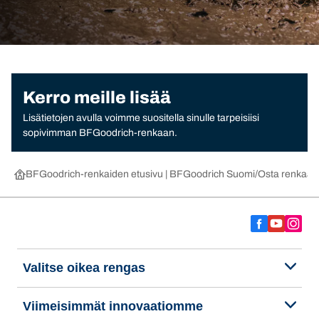
Kerro meille lisää
Lisätietojen avulla voimme suositella sinulle tarpeisiisi
sopivimman BFGoodrich-renkaan.
BFGoodrich-renkaiden etusivu | BFGoodrich Suomi
Osta renkaat 
Valitse oikea rengas
Viimeisimmät innovaatiomme