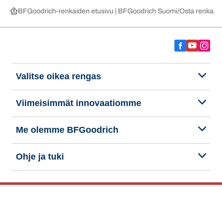
BFGoodrich-renkaiden etusivu | BFGoodrich Suomi
Osta renkaat 
Valitse oikea rengas
Viimeisimmät innovaatiomme
Me olemme BFGoodrich
Ohje ja tuki
Tietosuojakäytäntö
Evästeiden käyttö