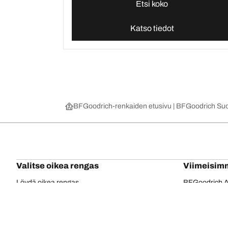
Etsi koko
Katso tiedot
BFGoodrich-renkaiden etusivu | BFGoodrich Su
Valitse oikea rengas
Viimeisim
Löydä oikea rengas
BFGoodrich Al
4x4/maastorenkaat
BFGoodrich Tra
Renkaat tieajoon
BFGoodrich M
Selaa ajoneuvovalmistajan mukaan
BFGoodrich R