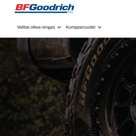
Go to page content
Go to page navigation
Valitse oikea rengas
Kumppanuudet