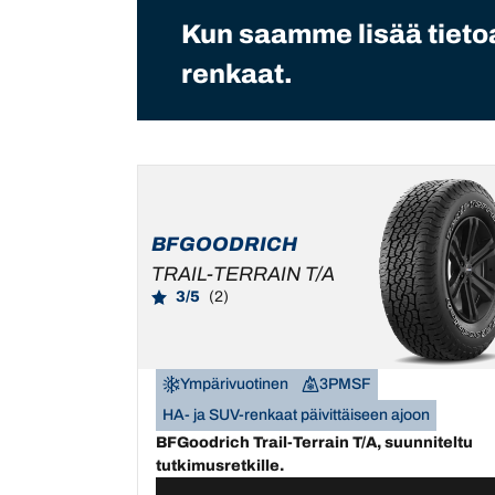
Kun saamme lisää tietoa
renkaat.
BFGOODRICH
TRAIL-TERRAIN T/A
3/5
(2)
Ympärivuotinen
3PMSF
HA- ja SUV-renkaat päivittäiseen ajoon
BFGoodrich Trail-Terrain T/A, suunniteltu
tutkimusretkille.