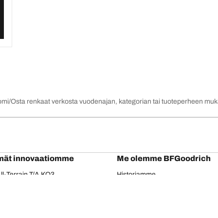
omi
Osta renkaat verkosta vuodenajan, kategorian tai tuoteperheen mu
mät innovaatiomme
Me olemme BFGoodrich
l-Terrain T/A KO3
Historiamme
il-terrain T/A
Kumppanuudet
ud-Terrain T/A KM3
Dakar
adial T/A
Red Bull