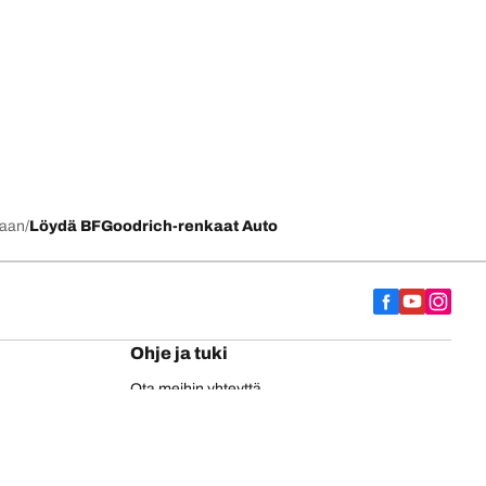
kaan
Löydä BFGoodrich-renkaat Auto
Ohje ja tuki
Ota meihin yhteyttä
EU-rengasmerkintä
BFGoodrich-kuorma-autonrenkaat