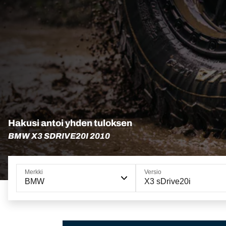
Hakusi antoi yhden tuloksen
BMW X3 SDRIVE20I 2010
Merkki
Versio
BMW
X3 sDrive20i