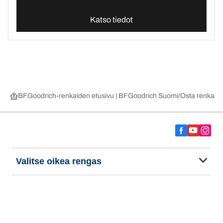
Katso tiedot
BFGoodrich-renkaiden etusivu | BFGoodrich Suomi
Osta renkaat 
Valitse oikea rengas
Viimeisimmät innovaatiomme
Me olemme BFGoodrich