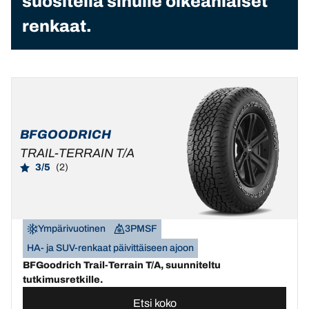
suositella sinulle oikeanlaiset
renkaat.
BFGOODRICH
TRAIL-TERRAIN T/A
3/5
(2)
Ympärivuotinen
3PMSF
HA- ja SUV-renkaat päivittäiseen ajoon
BFGoodrich Trail-Terrain T/A, suunniteltu
tutkimusretkille.
Etsi koko