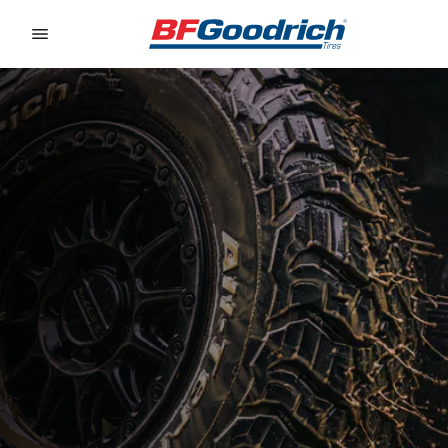
Go to page content
Go to page navigation