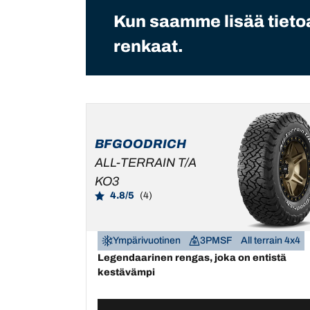
Kun saamme lisää tietoa
renkaat.
BFGOODRICH
ALL-TERRAIN T/A
KO3
4.8/5
(4)
Ympärivuotinen
3PMSF
All terrain 4x4
Legendaarinen rengas, joka on entistä
kestävämpi