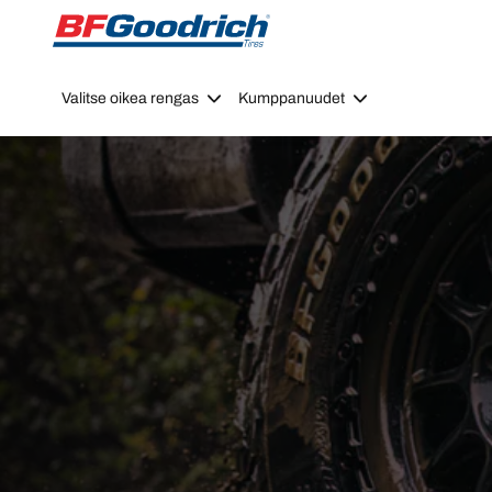
Go to page content
Go to page navigation
Valitse oikea rengas
Kumppanuudet