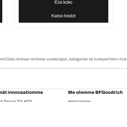
Etsi koko
Katso tiedot
omi
Osta renkaat verkosta vuodenajan, kategorian tai tuoteperheen mu
mät innovaatiomme
Me olemme BFGoodrich
l-Terrain T/A KO3
Historiamme
il-terrain T/A
Kumppanuudet
ud-Terrain T/A KM3
Dakar
adial T/A
Red Bull