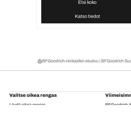
Etsi koko
Katso tiedot
BFGoodrich-renkaiden etusivu | BFGoodrich Su
Valitse oikea rengas
Viimeisim
Löydä oikea rengas
BFGoodrich Al
4x4/maastorenkaat
BFGoodrich Tra
Renkaat tieajoon
BFGoodrich M
Selaa ajoneuvovalmistajan mukaan
BFGoodrich R