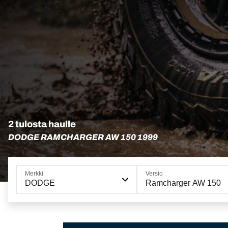
2 tulosta haulle
DODGE RAMCHARGER AW 150 1999
Merkki
Versio
DODGE
Ramcharger AW 150