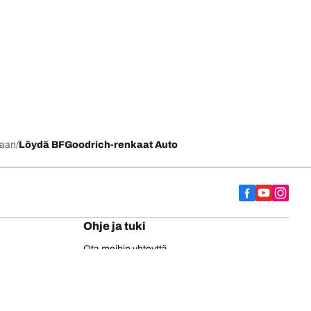
kaan
Löydä BFGoodrich-renkaat Auto
Ohje ja tuki
Ota meihin yhteyttä
EU-rengasmerkintä
BFGoodrich-kuorma-autonrenkaat