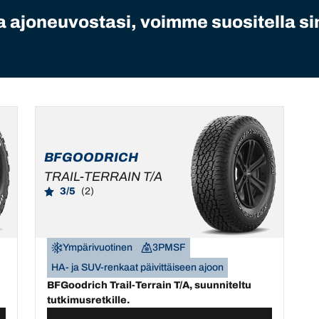
 ajoneuvostasi, voimme suositella sin
BFGOODRICH
TRAIL-TERRAIN T/A
3/5
(2)
Ympärivuotinen
3PMSF
HA- ja SUV-renkaat päivittäiseen ajoon
BFGoodrich Trail-Terrain T/A, suunniteltu
tutkimusretkille.