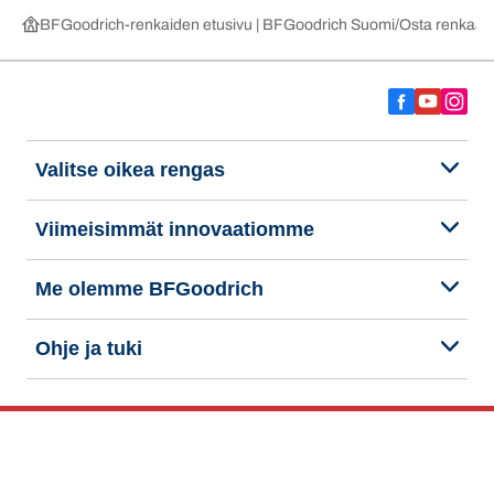
BFGoodrich-renkaiden etusivu | BFGoodrich Suomi
Osta renkaat 
Valitse oikea rengas
Viimeisimmät innovaatiomme
Me olemme BFGoodrich
Ohje ja tuki
Tietosuojakäytäntö
Evästeiden käyttö