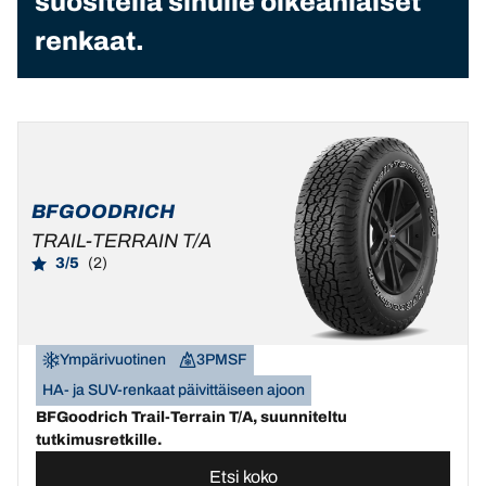
suositella sinulle oikeanlaiset
renkaat.
BFGOODRICH
TRAIL-TERRAIN T/A
3/5
(2)
Ympärivuotinen
3PMSF
HA- ja SUV-renkaat päivittäiseen ajoon
BFGoodrich Trail-Terrain T/A, suunniteltu
tutkimusretkille.
Etsi koko