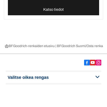
Katso tiedot
BFGoodrich-renkaiden etusivu | BFGoodrich Suomi
Osta renkaat 
Valitse oikea rengas
Viimeisimmät innovaatiomme
Me olemme BFGoodrich