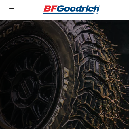
Go to page content
Go to page navigation