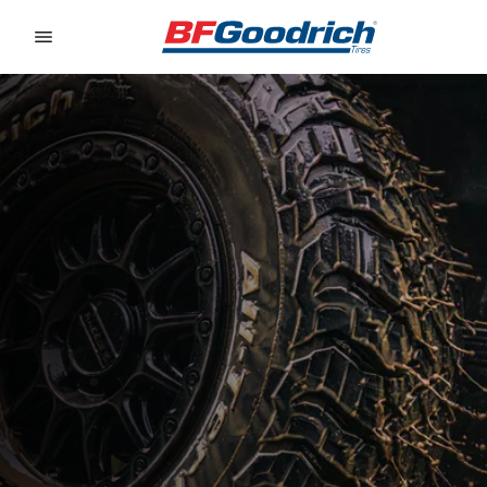
Go to page content
Go to page navigation