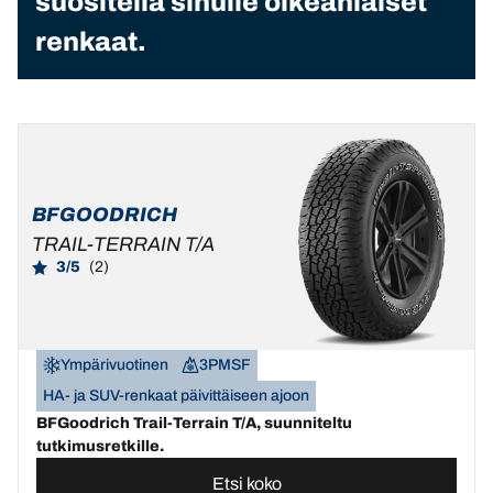
suositella sinulle oikeanlaiset
renkaat.
BFGOODRICH
TRAIL-TERRAIN T/A
3/5
(2)
Ympärivuotinen
3PMSF
HA- ja SUV-renkaat päivittäiseen ajoon
BFGoodrich Trail-Terrain T/A, suunniteltu
tutkimusretkille.
Etsi koko