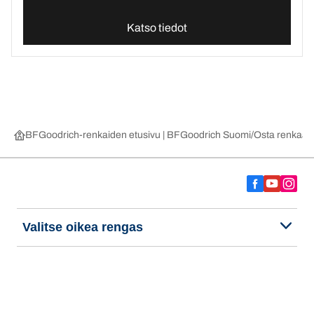
Katso tiedot
BFGoodrich-renkaiden etusivu | BFGoodrich Suomi
Osta renkaat 
Valitse oikea rengas
Viimeisimmät innovaatiomme
Me olemme BFGoodrich