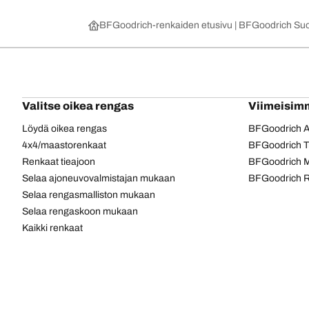
BFGoodrich-renkaiden etusivu | BFGoodrich Su
Valitse oikea rengas
Viimeisim
Löydä oikea rengas
BFGoodrich Al
4x4/maastorenkaat
BFGoodrich Tra
Renkaat tieajoon
BFGoodrich M
Selaa ajoneuvovalmistajan mukaan
BFGoodrich R
Selaa rengasmalliston mukaan
Selaa rengaskoon mukaan
Kaikki renkaat