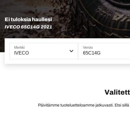
Ei tuloksia haullesi
IVECO 65C14G 2021
Merkki
Versio
IVECO
65C14G
Valitet
Päivitämme tuoteluetteloamme jatkuvasti. Etsi sillä