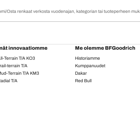
omi
Osta renkaat verkosta vuodenajan, kategorian tai tuoteperheen mu
mät innovaatiomme
Me olemme BFGoodrich
l-Terrain T/A KO3
Historiamme
il-terrain T/A
Kumppanuudet
ud-Terrain T/A KM3
Dakar
adial T/A
Red Bull
Tietosuojakäytäntö
Evästeiden käyttö
Saavutettavuusseloste
Copyright © 2026 BFGoodrich Tyres. Kaikki oikeudet pidätetään.