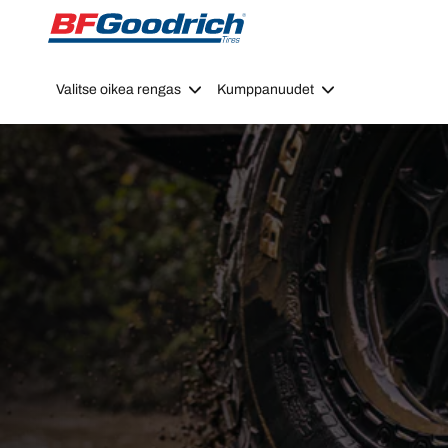
Go to page content
Go to page navigation
Valitse oikea rengas
Kumppanuudet