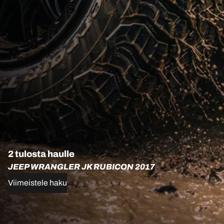
2 tulosta haulle
JEEP WRANGLER JK RUBICON 2017
Viimeistele haku