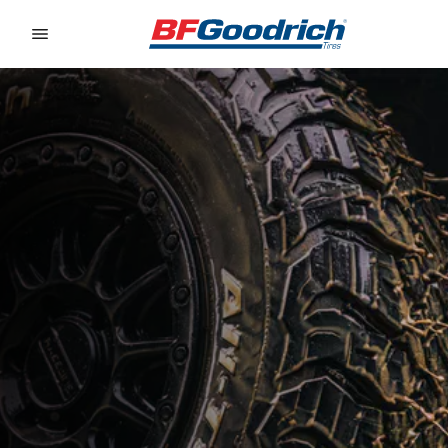
Go to page content
Go to page navigation