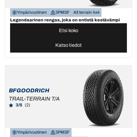
Ympärivuotinen
3PMSF
All terrain 4x4
Legendaarinen rengas, joka on entistä kestävämpi
Etsi koko
Katso tiedot
BFGOODRICH
TRAIL-TERRAIN T/A
3/5
(2)
Ympärivuotinen
3PMSF