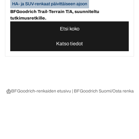
HA- ja SUV-renkaat päivittäiseen ajoon
BFGoodrich Trail-Terrain T/A, suunniteltu
tutkimusretkille.
Etsi koko
Katso tiedot
BFGoodrich-renkaiden etusivu | BFGoodrich Suomi
Osta renkaat 
Valitse oikea rengas