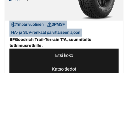
Ympärivuotinen
3PMSF
HA- ja SUV-renkaat päivittäiseen ajoon
BFGoodrich Trail-Terrain T/A, suunniteltu
tutkimusretkille.
Etsi koko
Katso tiedot
BFGoodrich-renkaiden etusivu | BFGoodrich Suomi
Osta renkaat 