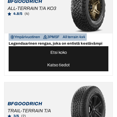
BFGOODRICH
ALL-TERRAIN T/A KO3
4.8/5
(4)
Ympärivuotinen
3PMSF
All terrain 4x4
Legendaarinen rengas, joka on entistä kestävämpi
Etsi koko
Katso tiedot
BFGOODRICH
TRAIL-TERRAIN T/A
3/5
(2)