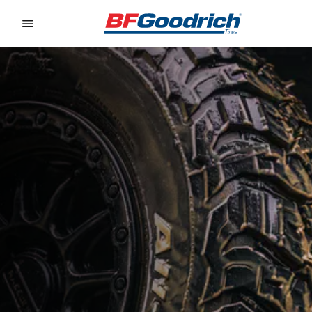
Go to page content
Go to page navigation