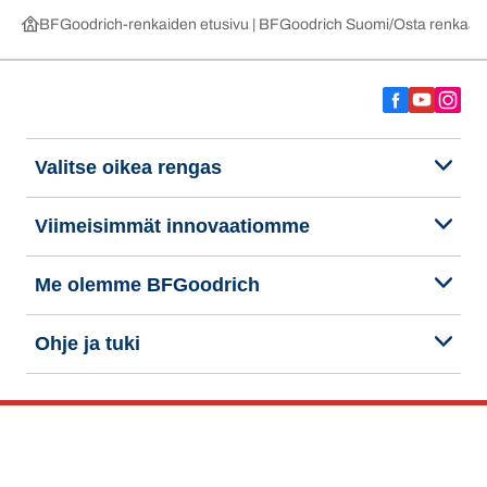
BFGoodrich-renkaiden etusivu | BFGoodrich Suomi
Osta renkaat 
Valitse oikea rengas
Viimeisimmät innovaatiomme
Me olemme BFGoodrich
Ohje ja tuki
Tietosuojakäytäntö
Evästeiden käyttö