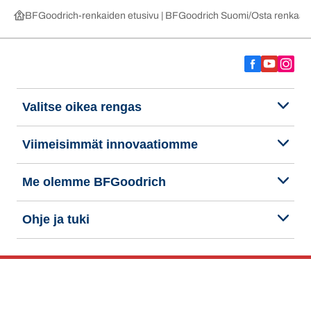
BFGoodrich-renkaiden etusivu | BFGoodrich Suomi
Osta renkaat 
Valitse oikea rengas
Viimeisimmät innovaatiomme
Me olemme BFGoodrich
Ohje ja tuki
Tietosuojakäytäntö
Evästeiden käyttö