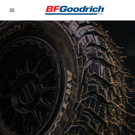
Go to page content
Go to page navigation