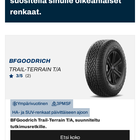
suositella sinulle oikeanlaiset
renkaat.
BFGOODRICH
TRAIL-TERRAIN T/A
3/5
(2)
Ympärivuotinen
3PMSF
HA- ja SUV-renkaat päivittäiseen ajoon
BFGoodrich Trail-Terrain T/A, suunniteltu
tutkimusretkille.
Etsi koko