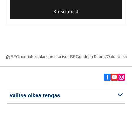
Katso tiedot
BFGoodrich-renkaiden etusivu | BFGoodrich Suomi
Osta renkaat 
Valitse oikea rengas
Viimeisimmät innovaatiomme
Me olemme BFGoodrich