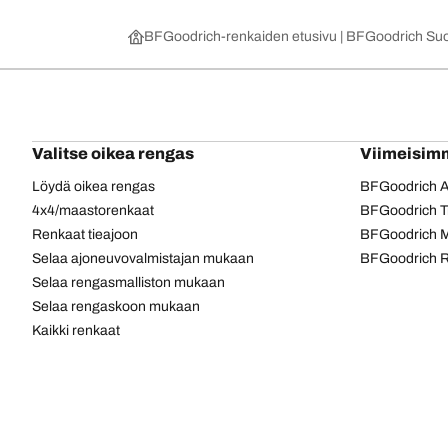
BFGoodrich-renkaiden etusivu | BFGoodrich Su
Valitse oikea rengas
Viimeisim
Löydä oikea rengas
BFGoodrich Al
4x4/maastorenkaat
BFGoodrich Tra
Renkaat tieajoon
BFGoodrich M
Selaa ajoneuvovalmistajan mukaan
BFGoodrich R
Selaa rengasmalliston mukaan
Selaa rengaskoon mukaan
Kaikki renkaat