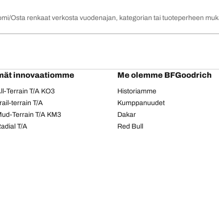
omi
Osta renkaat verkosta vuodenajan, kategorian tai tuoteperheen mu
mät innovaatiomme
Me olemme BFGoodrich
l-Terrain T/A KO3
Historiamme
il-terrain T/A
Kumppanuudet
ud-Terrain T/A KM3
Dakar
adial T/A
Red Bull
Tietosuojakäytäntö
Evästeiden käyttö
Saavutettavuusseloste
Copyright © 2026 BFGoodrich Tyres. Kaikki oikeudet pidätetään.