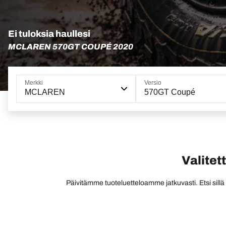
Ei tuloksia haullesi
MCLAREN 570GT COUPÉ 2020
Merkki
Versio
MCLAREN
570GT Coupé
Valitet
Päivitämme tuoteluetteloamme jatkuvasti. Etsi sillä