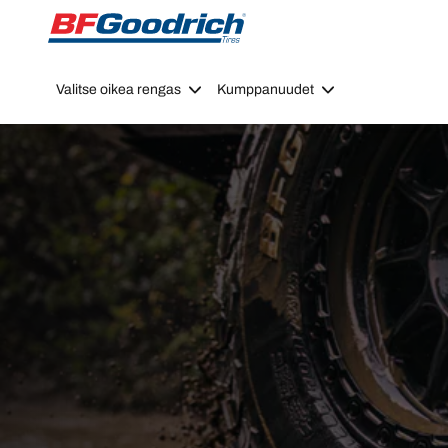
Go to page content
Go to page navigation
Valitse oikea rengas
Kumppanuudet