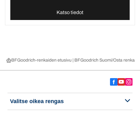
Katso tiedot
BFGoodrich-renkaiden etusivu | BFGoodrich Suomi
Osta renkaat 
Valitse oikea rengas
Viimeisimmät innovaatiomme
Me olemme BFGoodrich