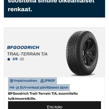
suositella sinulle oikeanlaiset
renkaat.
BFGOODRICH
TRAIL-TERRAIN T/A
3/5
(2)
Ympärivuotinen
3PMSF
HA- ja SUV-renkaat päivittäiseen ajoon
BFGoodrich Trail-Terrain T/A, suunniteltu
tutkimusretkille.
Etsi koko