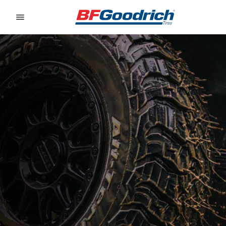
Go to page content
Go to page navigation