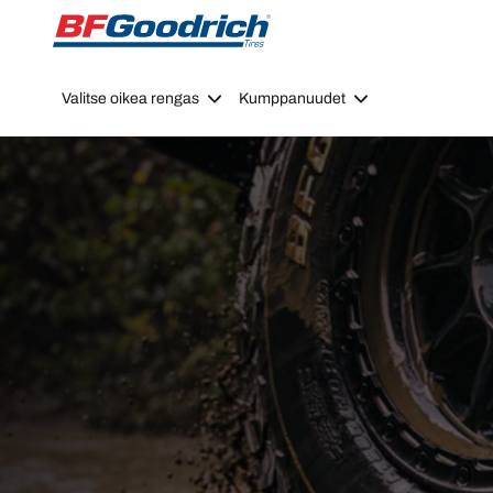
Go to page content
Go to page navigation
Valitse oikea rengas
Kumppanuudet