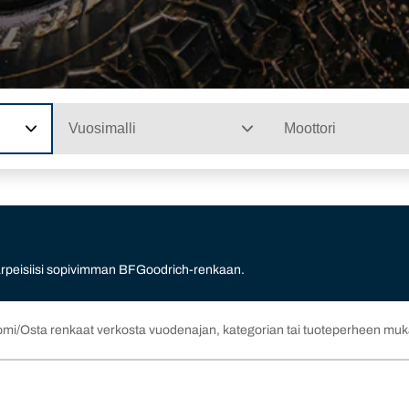
Vuosimalli
Moottori
 tarpeisiisi sopivimman BFGoodrich-renkaan.
omi
Osta renkaat verkosta vuodenajan, kategorian tai tuoteperheen mu