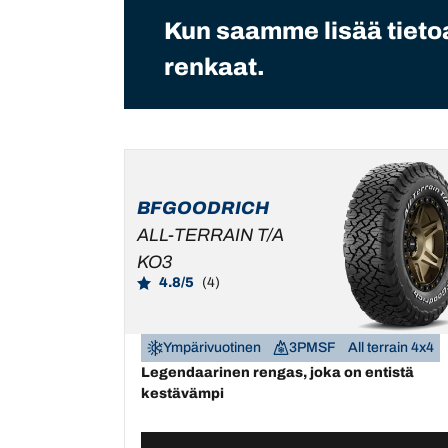
Kun saamme lisää tietoa
renkaat.
BFGOODRICH
ALL-TERRAIN T/A
KO3
4.8/5
(4)
Ympärivuotinen
3PMSF
All terrain 4x4
Legendaarinen rengas, joka on entistä
kestävämpi