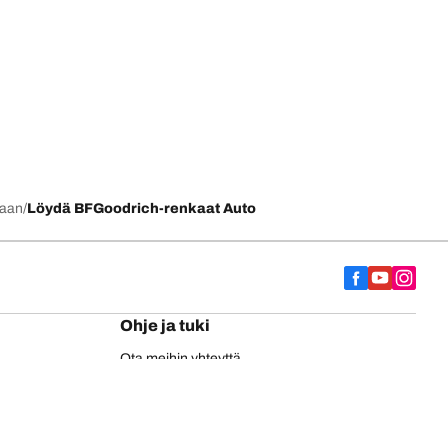
kaan
Löydä BFGoodrich-renkaat Auto
Ohje ja tuki
Ota meihin yhteyttä
EU-rengasmerkintä
BFGoodrich-kuorma-autonrenkaat