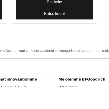
Etsi koko
Katso tiedot
omi
Osta renkaat verkosta vuodenajan, kategorian tai tuoteperheen mu
mät innovaatiomme
Me olemme BFGoodrich
l-Terrain T/A KO3
Historiamme
il-terrain T/A
Kumppanuudet
ud-Terrain T/A KM3
Dakar
adial T/A
Red Bull