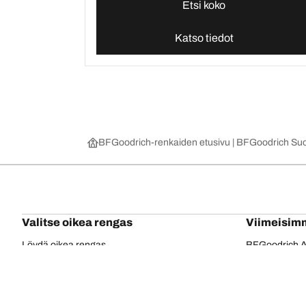
Etsi koko
Katso tiedot
BFGoodrich-renkaiden etusivu | BFGoodrich Su
Valitse oikea rengas
Viimeisim
Löydä oikea rengas
BFGoodrich Al
4x4/maastorenkaat
BFGoodrich Tra
Renkaat tieajoon
BFGoodrich M
Selaa ajoneuvovalmistajan mukaan
BFGoodrich R