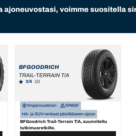
 ajoneuvostasi, voimme suositella sin
BFGOODRICH
TRAIL-TERRAIN T/A
3/5
(2)
Ympärivuotinen
3PMSF
HA- ja SUV-renkaat päivittäiseen ajoon
BFGoodrich Trail-Terrain T/A, suunniteltu
tutkimusretkille.