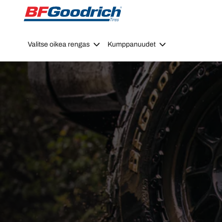
Go to page content
Go to page navigation
Valitse oikea rengas
Kumppanuudet