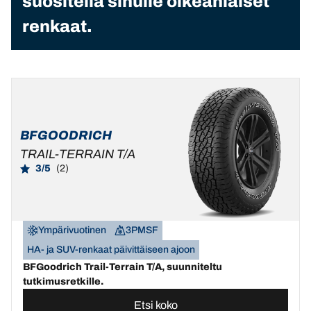
suositella sinulle oikeanlaiset
renkaat.
BFGOODRICH
TRAIL-TERRAIN T/A
3/5
(2)
Ympärivuotinen
3PMSF
HA- ja SUV-renkaat päivittäiseen ajoon
BFGoodrich Trail-Terrain T/A, suunniteltu
tutkimusretkille.
Etsi koko