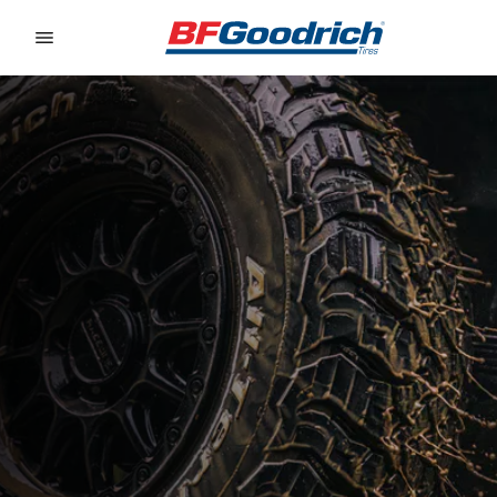
Go to page content
Go to page navigation