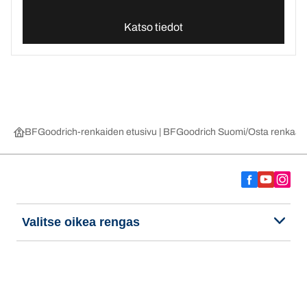
Katso tiedot
BFGoodrich-renkaiden etusivu | BFGoodrich Suomi
Osta renkaat 
Valitse oikea rengas
Viimeisimmät innovaatiomme
Me olemme BFGoodrich