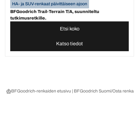
HA- ja SUV-renkaat päivittäiseen ajoon
BFGoodrich Trail-Terrain T/A, suunniteltu
tutkimusretkille.
Etsi koko
Katso tiedot
BFGoodrich-renkaiden etusivu | BFGoodrich Suomi
Osta renkaat 
Valitse oikea rengas