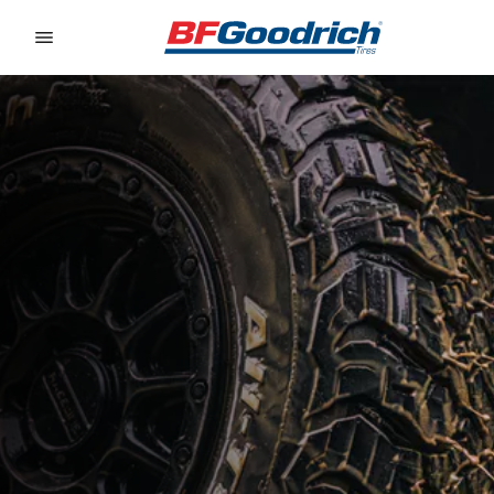
Go to page content
Go to page navigation