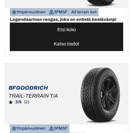
Ympärivuotinen
3PMSF
All terrain 4x4
Legendaarinen rengas, joka on entistä kestävämpi
Etsi koko
Katso tiedot
BFGOODRICH
TRAIL-TERRAIN T/A
3/5
(2)
Ympärivuotinen
3PMSF