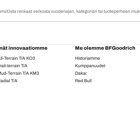
omi
Osta renkaat verkosta vuodenajan, kategorian tai tuoteperheen mu
mät innovaatiomme
Me olemme BFGoodrich
l-Terrain T/A KO3
Historiamme
il-terrain T/A
Kumppanuudet
ud-Terrain T/A KM3
Dakar
adial T/A
Red Bull
Tietosuojakäytäntö
Evästeiden käyttö
Saavutettavuusseloste
Copyright © 2026 BFGoodrich Tyres. Kaikki oikeudet pidätetään.