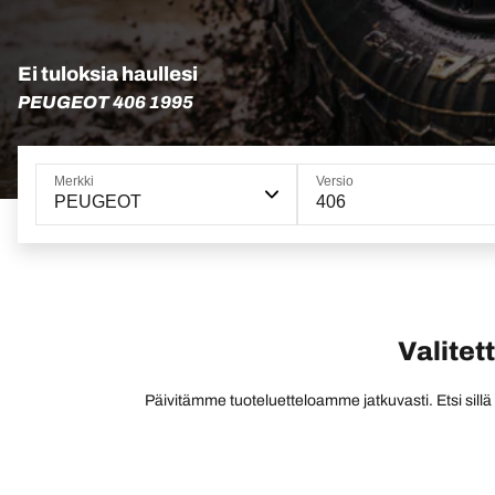
Ei tuloksia haullesi
PEUGEOT 406 1995
Merkki
Versio
PEUGEOT
406
Valitet
Päivitämme tuoteluetteloamme jatkuvasti. Etsi sillä