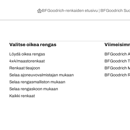
BFGoodrich-renkaiden etusivu | BFGoodrich Su
Valitse oikea rengas
Viimeisim
Löydä oikea rengas
BFGoodrich Al
4x4/maastorenkaat
BFGoodrich Tra
Renkaat tieajoon
BFGoodrich M
Selaa ajoneuvovalmistajan mukaan
BFGoodrich R
Selaa rengasmalliston mukaan
Selaa rengaskoon mukaan
Kaikki renkaat