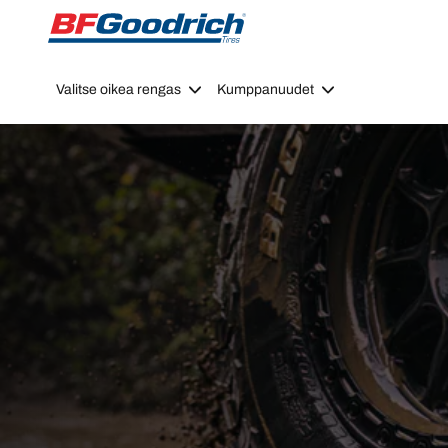
Go to page content
Go to page navigation
Valitse oikea rengas
Kumppanuudet