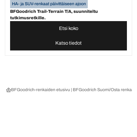
HA- ja SUV-renkaat päivittäiseen ajoon
BFGoodrich Trail-Terrain T/A, suunniteltu
tutkimusretkille.
Etsi koko
Katso tiedot
BFGoodrich-renkaiden etusivu | BFGoodrich Suomi
Osta renkaat 
Valitse oikea rengas