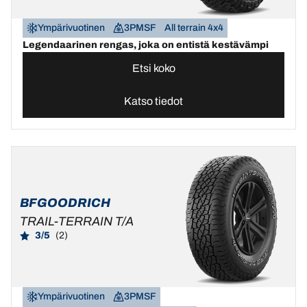
Ympärivuotinen
3PMSF
All terrain 4x4
Legendaarinen rengas, joka on entistä kestävämpi
Etsi koko
Katso tiedot
BFGOODRICH
TRAIL-TERRAIN T/A
3/5
(2)
Ympärivuotinen
3PMSF