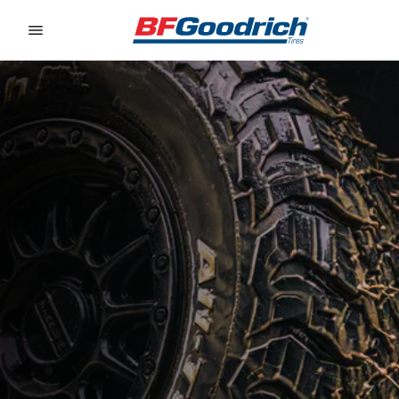
Go to page content
Go to page navigation