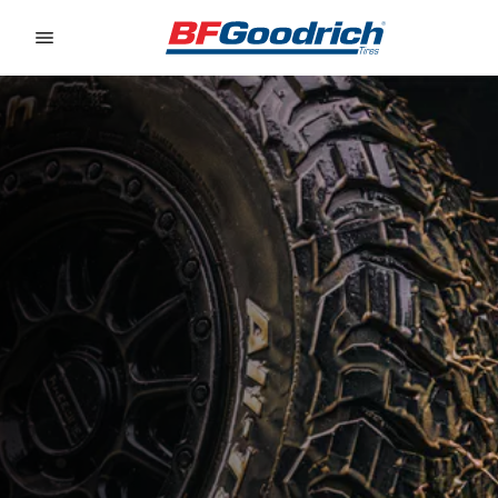
Go to page content
Go to page navigation