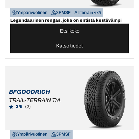
Ympärivuotinen
3PMSF
All terrain 4x4
Legendaarinen rengas, joka on entistä kestävämpi
Etsi koko
Katso tiedot
BFGOODRICH
TRAIL-TERRAIN T/A
3/5
(2)
Ympärivuotinen
3PMSF