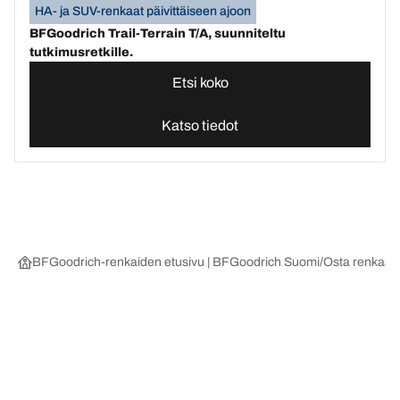
HA- ja SUV-renkaat päivittäiseen ajoon
BFGoodrich Trail-Terrain T/A, suunniteltu
tutkimusretkille.
Etsi koko
Katso tiedot
BFGoodrich-renkaiden etusivu | BFGoodrich Suomi
Osta renkaat 
Valitse oikea rengas