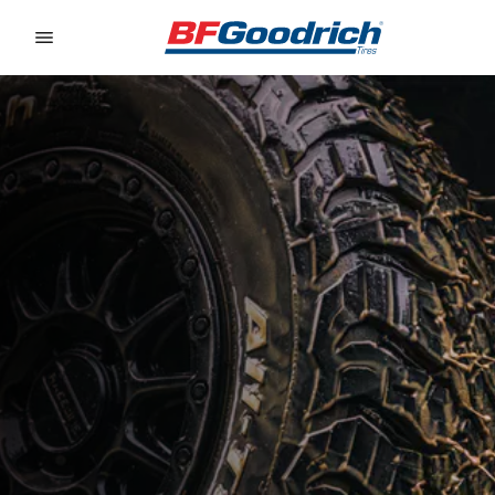
Go to page content
Go to page navigation