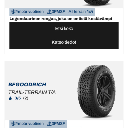
Ympärivuotinen
3PMSF
All terrain 4x4
Legendaarinen rengas, joka on entistä kestävämpi
Etsi koko
Katso tiedot
BFGOODRICH
TRAIL-TERRAIN T/A
3/5
(2)
Ympärivuotinen
3PMSF