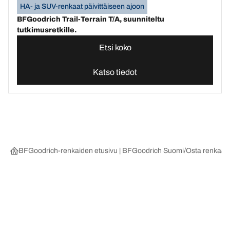
HA- ja SUV-renkaat päivittäiseen ajoon
BFGoodrich Trail-Terrain T/A, suunniteltu
tutkimusretkille.
Etsi koko
Katso tiedot
BFGoodrich-renkaiden etusivu | BFGoodrich Suomi
Osta renkaat 
Valitse oikea rengas