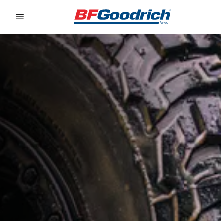
Go to page content
Go to page navigation