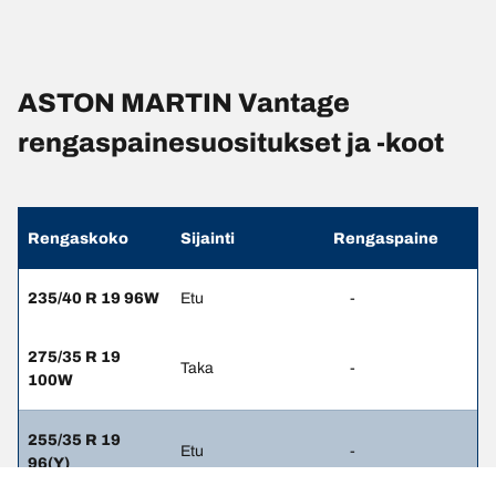
ASTON MARTIN Vantage
rengaspainesuositukset ja -koot
Rengaskoko
Sijainti
Rengaspaine
235/40 R 19 96W
Etu
-
275/35 R 19
Taka
-
100W
255/35 R 19
Etu
-
96(Y)