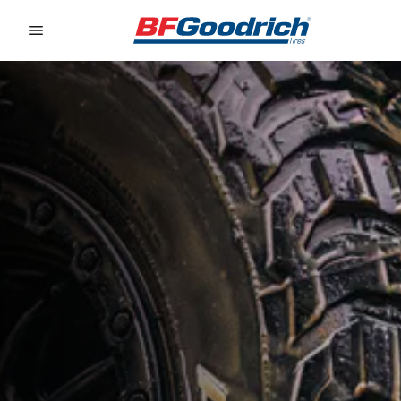
Go to page content
Go to page navigation