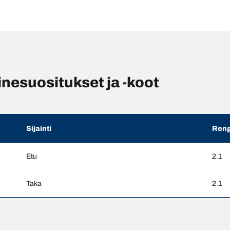
esuositukset ja -koot
Sijainti
Reng
Etu
2.1
Taka
2.1