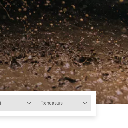
i
Rengastus