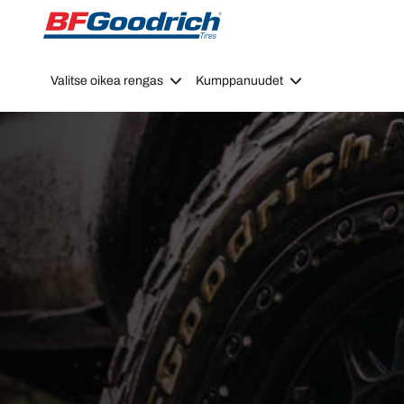
Go to page content
Go to page navigation
Valitse oikea rengas
Kumppanuudet