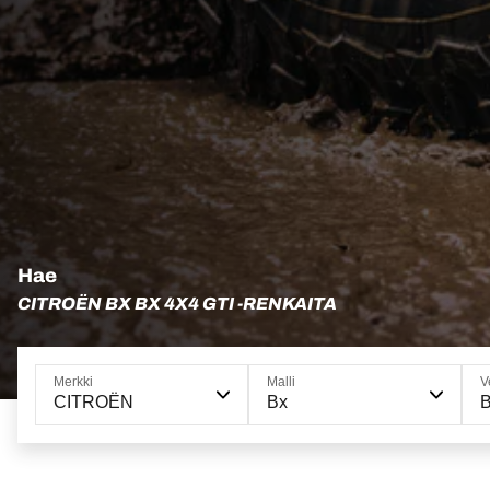
Hae
CITROËN BX BX 4X4 GTI -RENKAITA
Merkki
Malli
V
CITROËN
Bx
B