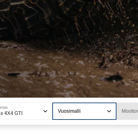
ersio
Vuosimalli
Moottor
x 4X4 GTI