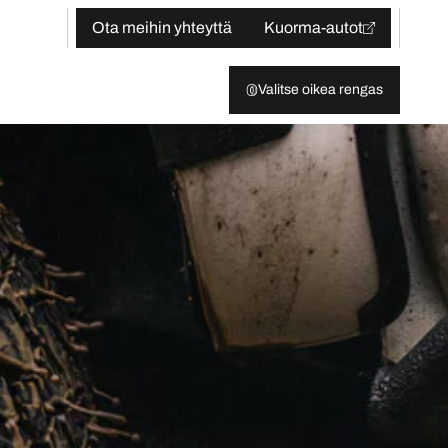
Ota meihin yhteyttä
Kuorma-autot
Valitse oikea rengas