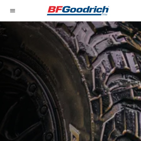
Go to page content
Go to page navigation