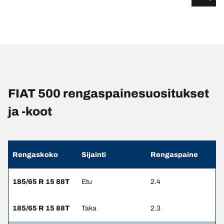
FIAT 500 rengaspainesuositukset
ja -koot
Rengaskoko
Sijainti
Rengaspaine
185/65 R 15 88T
Etu
2.4
185/65 R 15 88T
Taka
2.3