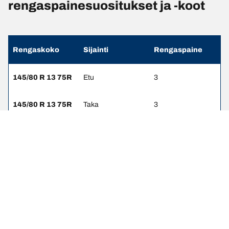
rengaspainesuositukset ja -koot
Rengaskoko
Sijainti
Rengaspaine
145/80 R 13 75R
Etu
3
145/80 R 13 75R
Taka
3
Oikeudelliset huomautukset
Ilmoitetut kantavuus- ja suorituskykyluokat voivat poiketa hieman