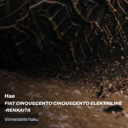
Hae
FIAT CINQUECENTO CINQUECENTO ELEKTRILINE
-RENKAITA
Viimeistele haku