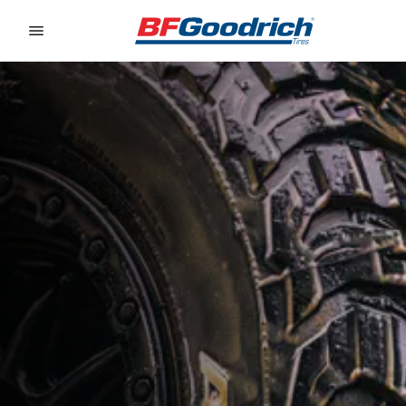
Go to page content
Go to page navigation