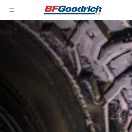
Go to page content
Go to page navigation