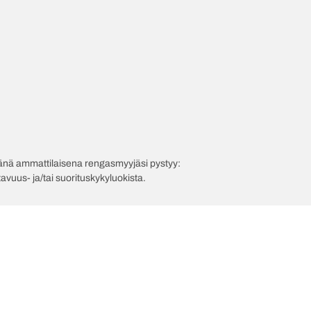
evänä ammattilaisena rengasmyyjäsi pystyy:
avuus- ja/tai suorituskykyluokista.
npanosi