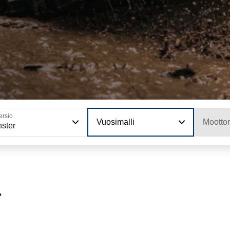
ersio
Vuosimalli
Moottor
nster
r