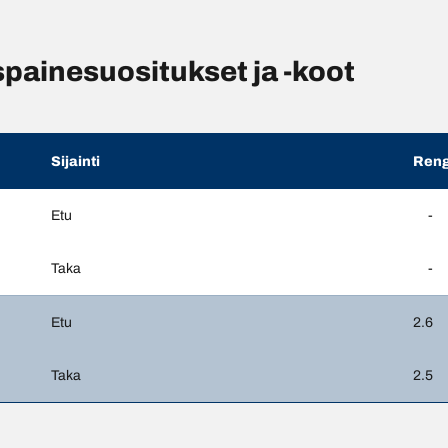
painesuositukset ja -koot
Sijainti
Reng
Etu
-
Taka
-
Etu
2.6
Taka
2.5