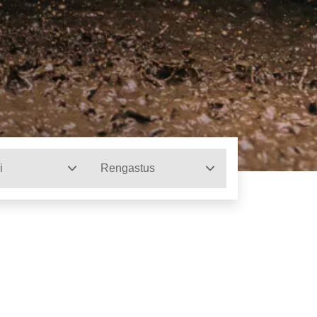
i
Rengastus