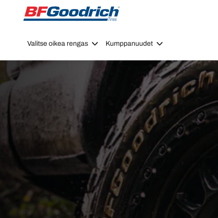
Go to page content
Go to page navigation
Valitse oikea rengas
Kumppanuudet