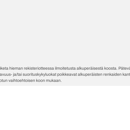
poiketa hieman rekisteriotteessa ilmoitetusta alkuperäisestä koosta. Pät
tavuus- ja/tai suorituskykyluokat poikkeavat alkuperäisten renkaiden kant
jotun vaihtoehtoisen koon mukaan.
Kokoo