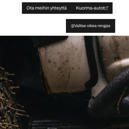
Ota meihin yhteyttä
Kuorma-autot
Valitse oikea rengas