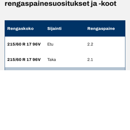
rengaspainesuositukset ja -koot
Rengaskoko
Sijainti
Rengaspaine
215/60 R 17 96V
Etu
2.2
215/60 R 17 96V
Taka
2.1
235/50 R 18 97V
Etu
2.2
235/50 R 18 97V
Taka
2.1
235/45 R 19 95V
Etu
2.2
235/45 R 19 95V
Taka
2.1