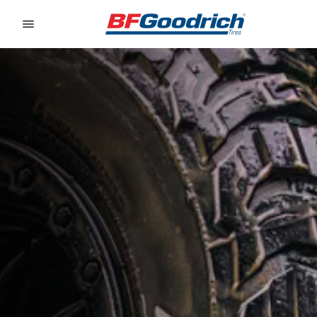
Go to page content
Go to page navigation