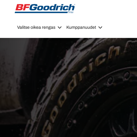
Go to page content
Go to page navigation
Valitse oikea rengas
Kumppanuudet