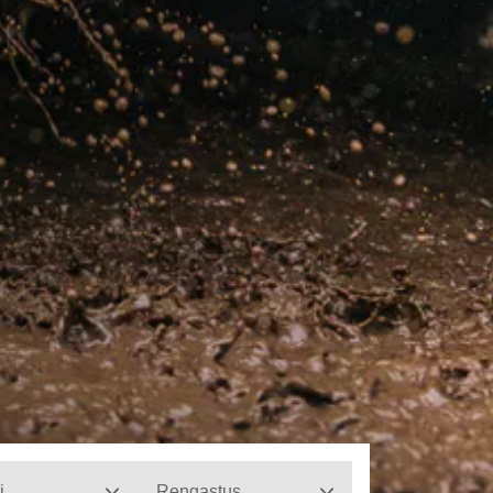
i
Rengastus