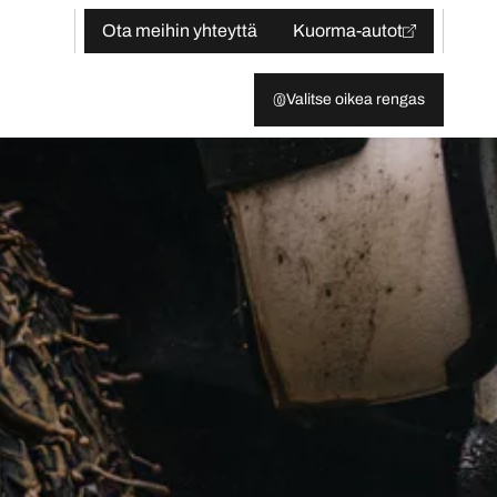
Ota meihin yhteyttä
Kuorma-autot
Valitse oikea rengas