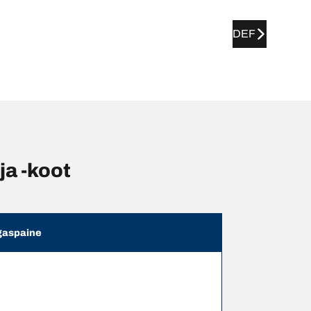
DEF
a -koot
aspaine