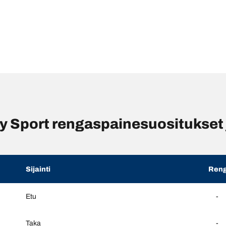
Sport rengaspainesuositukset j
Sijainti
Reng
Etu
-
Taka
-