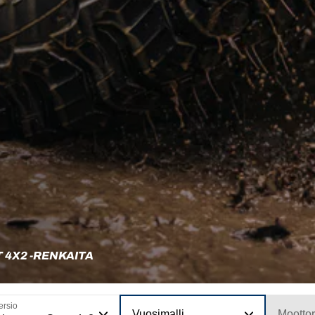
 4X2 -RENKAITA
ersio
Vuosimalli
Moottor