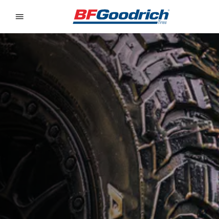
Go to page content
Go to page navigation