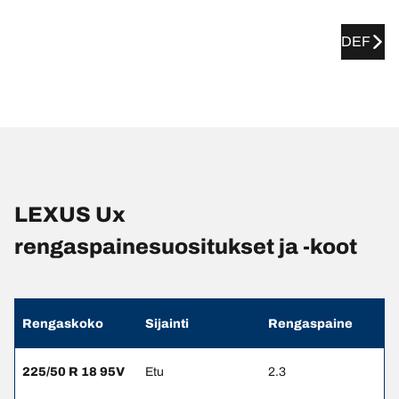
DEF
LEXUS Ux
rengaspainesuositukset ja -koot
Rengaskoko
Sijainti
Rengaspaine
225/50 R 18 95V
Etu
2.3