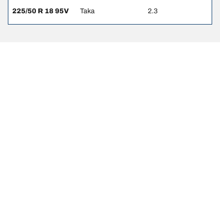
225/50 R 18 95V
Taka
2.3
Oikeudelliset huomautukset
Ilmoitetut kantavuus- ja suorituskykyluokat voivat poiketa hieman
rekisteriotteessa ilmoitetusta alkuperäisestä koosta. Pätevänä
ammattilaisena rengasmyyjäsi pystyy:
1. Ilmoittamaan sinulle, mikäli uusien renkaiden kantavuus- ja/tai
suorituskykyluokat poikkeavat alkuperäisten renkaiden kantavuus-
ja/tai suorituskykyluokista.
2. Määrittämään, pitääkö rengaspaineita säätää tarjotun
vaihtoehtoisen koon mukaan.