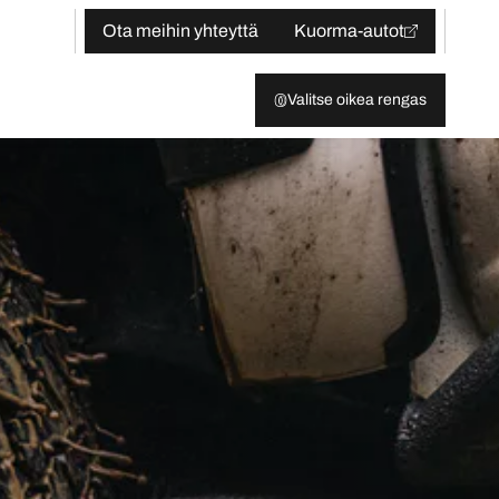
Ota meihin yhteyttä
Kuorma-autot
Valitse oikea rengas