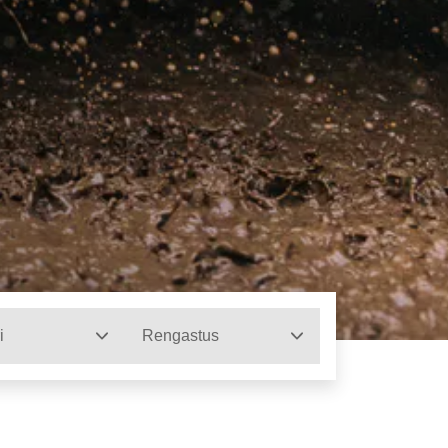
i
Rengastus