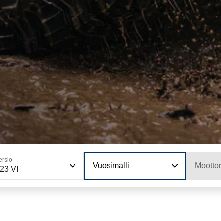
ersio
Vuosimalli
Moottor
23 VI