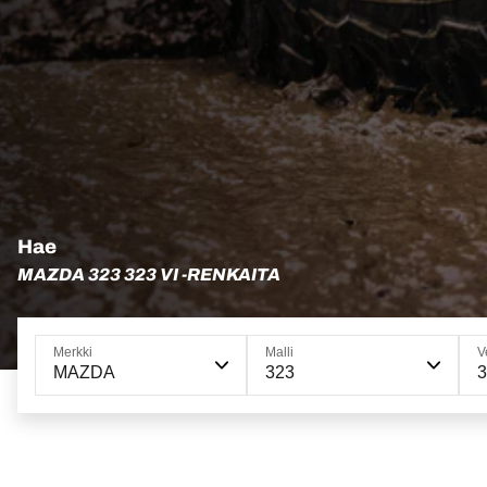
Hae
MAZDA 323 323 VI -RENKAITA
Merkki
Malli
V
MAZDA
323
3