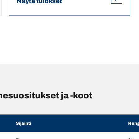
Näytä tulokset
suositukset ja -koot
Sijainti
Reng