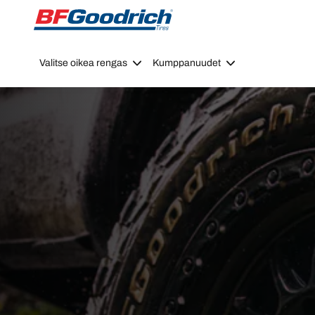
Go to page content
Go to page navigation
Valitse oikea rengas
Kumppanuudet