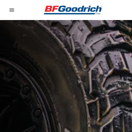
Go to page content
Go to page navigation