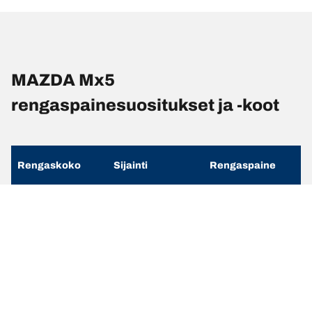
MAZDA Mx5
rengaspainesuositukset ja -koot
Rengaskoko
Sijainti
Rengaspaine
195/50 R 16 84V
Etu
2
195/50 R 16 84V
Taka
2
205/45 R 17 84W
Etu
2