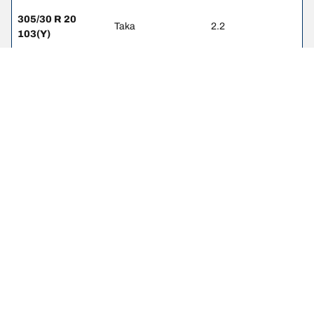
305/30 R 20
Taka
2.2
103(Y)
245/35 R 19 93W
Etu
2.2
295/30 R 20
Taka
2.2
101W
Oikeudelliset huomautukset
Ilmoitetut kantavuus- ja suorituskykyluokat voivat poiketa hieman
rekisteriotteessa ilmoitetusta alkuperäisestä koosta. Pätevänä
ammattilaisena rengasmyyjäsi pystyy: