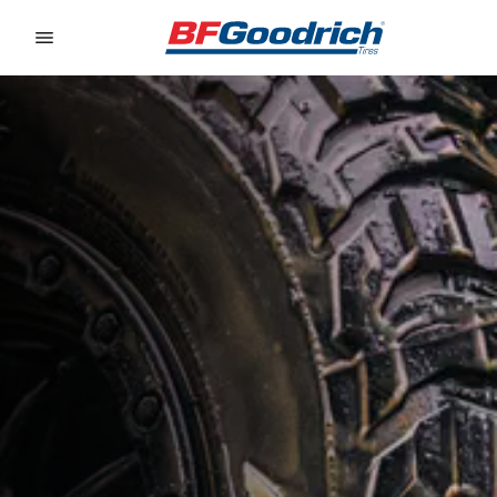
Go to page content
Go to page navigation