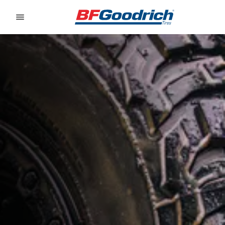
Go to page content
Go to page navigation