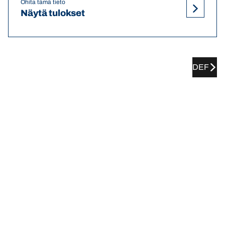
Ohita tämä tieto
Näytä tulokset
DEF
MERCEDES-AMG Sls
rengaspainesuositukset ja -koot