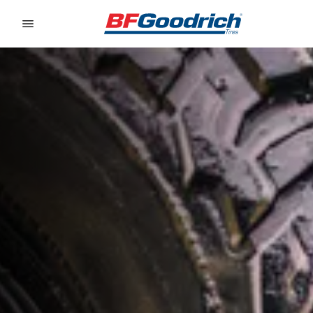
Go to page content
Go to page navigation