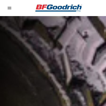
Go to page content
Go to page navigation