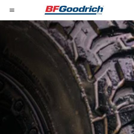
Go to page content
Go to page navigation