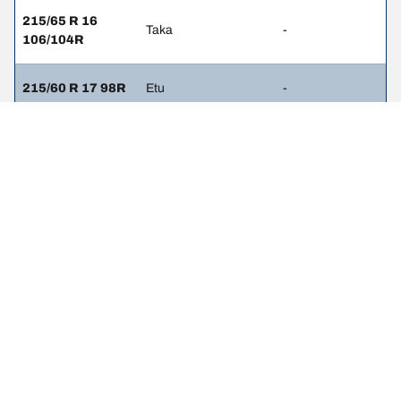
215/65 R 16
Taka
-
106/104R
215/60 R 17 98R
Etu
-
215/60 R 17 98R
Taka
-
215/65 R 16
Etu
-
106/104T
215/65 R 16
Taka
-
106/104T
215/60 R 17
Etu
-
104/102T
215/60 R 17
Taka
-