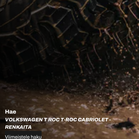
Hae
VOLKSWAGEN T ROC T-ROC CABRIOLET -
RENKAITA
Viimeistele haku