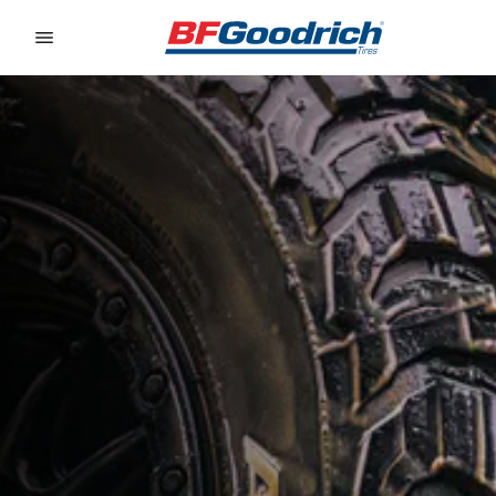
Go to page content
Go to page navigation