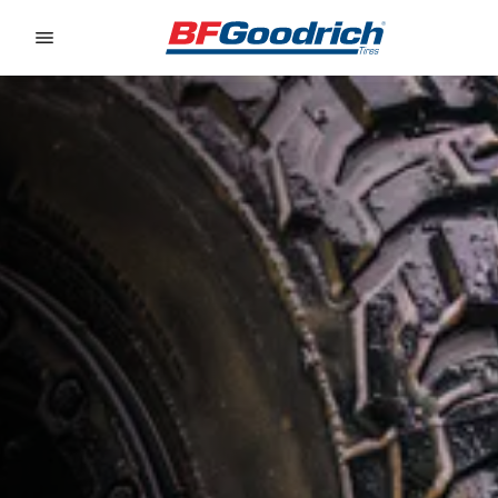
Go to page content
Go to page navigation