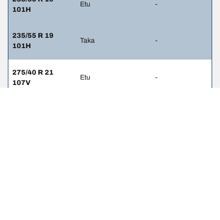
Etu
-
101H
235/55 R 19
Taka
-
101H
275/40 R 21
Etu
-
107V
275/40 R 21
Taka
-
107V
275/45 R 20
Etu
2.6
110V
275/45 R 20
Taka
2.6
110V
275/35 R 22