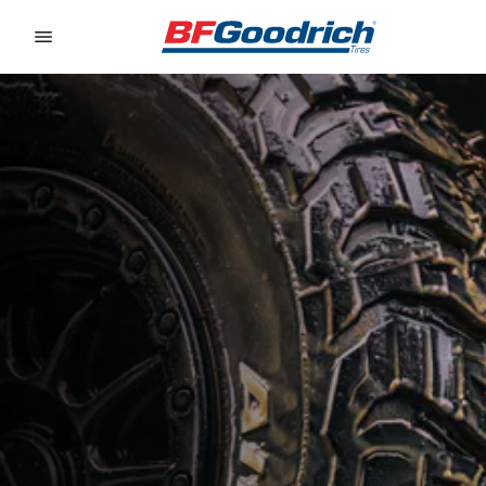
Go to page content
Go to page navigation