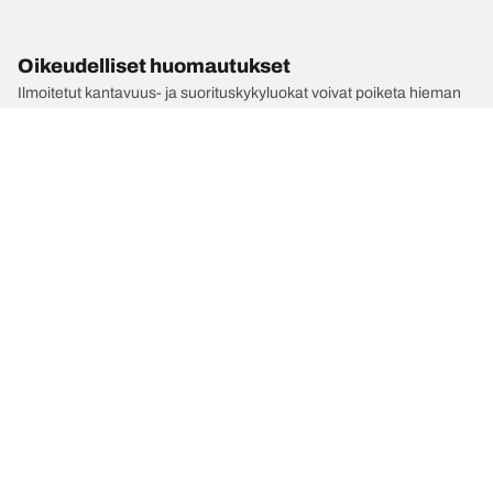
Oikeudelliset huomautukset
Ilmoitetut kantavuus- ja suorituskykyluokat voivat poiketa hieman
rekisteriotteessa ilmoitetusta alkuperäisestä koosta. Pätevänä
ammattilaisena rengasmyyjäsi pystyy:
1. Ilmoittamaan sinulle, mikäli uusien renkaiden kantavuus- ja/tai
suorituskykyluokat poikkeavat alkuperäisten renkaiden kantavuus-
ja/tai suorituskykyluokista.
2. Määrittämään, pitääkö rengaspaineita säätää tarjotun
vaihtoehtoisen koon mukaan.
/
Nexia
Nexia