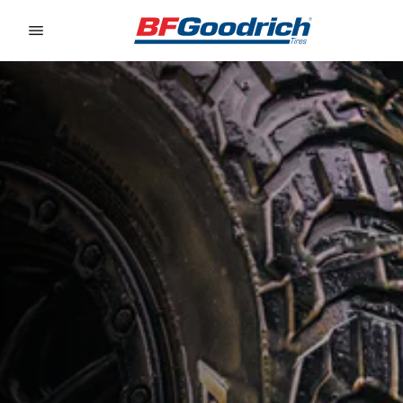
Go to page content
Go to page navigation