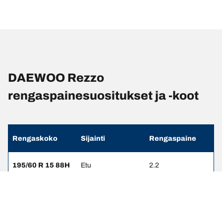
DAEWOO Rezzo
rengaspainesuositukset ja -koot
Rengaskoko
Sijainti
Rengaspaine
195/60 R 15 88H
Etu
2.2
195/60 R 15 88H
Taka
2.2