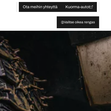
Ota meihin yhteyttä
Kuorma-autot
Valitse oikea rengas