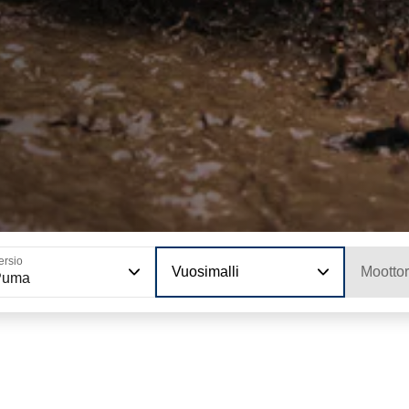
ersio
Vuosimalli
Moottor
Puma