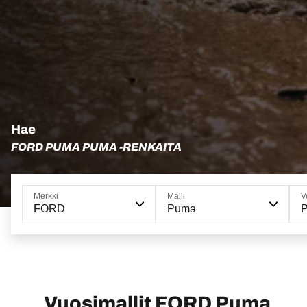
Hae
FORD PUMA PUMA -RENKAITA
Merkki
Malli
V
FORD
Puma
Vuosimallit FORD Puma