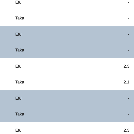
Etu
-
Taka
-
Etu
-
Taka
-
Etu
2.3
Taka
2.1
Etu
-
Taka
-
Etu
2.3