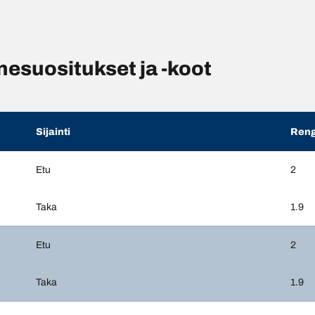
suositukset ja -koot
Sijainti
Reng
Etu
2
Taka
1.9
Etu
2
Taka
1.9