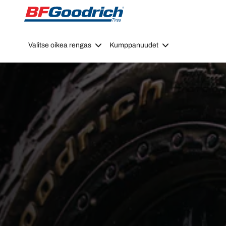
Go to page content
Go to page navigation
Valitse oikea rengas
Kumppanuudet