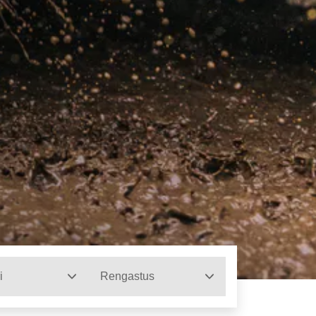
i
Rengastus