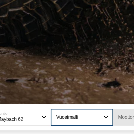
ersio
Vuosimalli
Moottor
Maybach 62