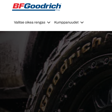
Go to page content
Go to page navigation
Valitse oikea rengas
Kumppanuudet