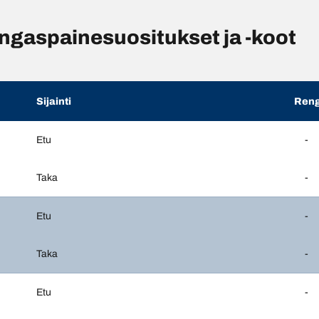
aspainesuositukset ja -koot
Sijainti
Reng
Etu
-
Taka
-
Etu
-
Taka
-
Etu
-