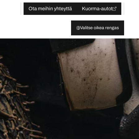
Ota meihin yhteyttä
Kuorma-autot
Valitse oikea rengas