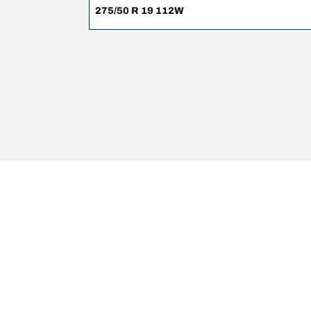
275/50 R 19 112W
Oikeudelliset huomautukset
Ilmoitetut kantavuus- ja suorituskykyluokat voivat 
1. Ilmoittamaan sinulle, mikäli uusien renkaiden kan
2. Määrittämään, pitääkö rengaspaineita säätää tar