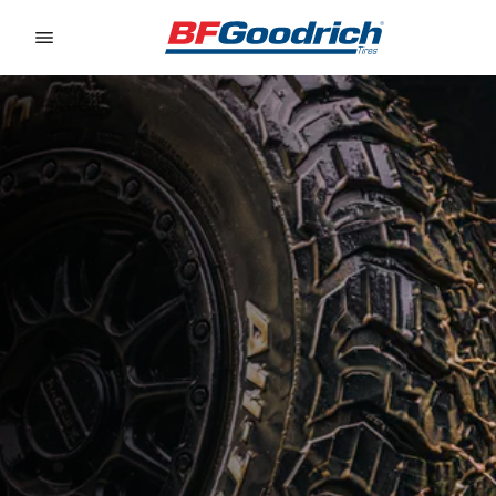
Go to page content
Go to page navigation