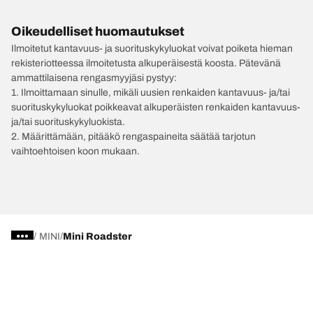
Oikeudelliset huomautukset
Ilmoitetut kantavuus- ja suorituskykyluokat voivat poiketa hieman
rekisteriotteessa ilmoitetusta alkuperäisestä koosta. Pätevänä
ammattilaisena rengasmyyjäsi pystyy:
1. Ilmoittamaan sinulle, mikäli uusien renkaiden kantavuus- ja/tai
suorituskykyluokat poikkeavat alkuperäisten renkaiden kantavuus-
ja/tai suorituskykyluokista.
2. Määrittämään, pitääkö rengaspaineita säätää tarjotun
vaihtoehtoisen koon mukaan.
/
MINI
Mini Roadster